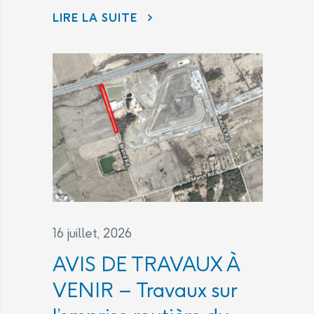
LIRE LA SUITE
ÉNERGIE ATOMIQUE DU CANADA LIMITÉE (EACL) ET LES LABORATOIRES NUCLÉAIRES CANADIENS (LNC) CONTINUENT D’ÊTRE À L’ÉCOUTE DES PRÉOCCUPATIONS DE LA COLLECTIVITÉ DANS LE CADRE DE L’INITIATIVE DANS LA RÉGION DE PORT HOPE
16 juillet, 2026
AVIS DE TRAVAUX À
VENIR – Travaux sur