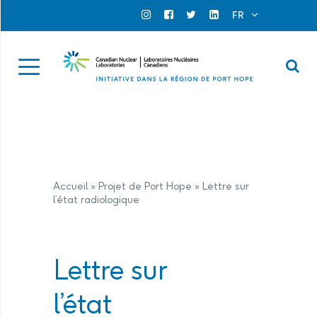
Search for...
Search Close
FR
Official Instagram
Official Facebook
Official Twitter
Official Linkedin
Se
Accueil
»
Projet de Port Hope
»
Lettre sur
l’état radiologique
Lettre sur
l’état