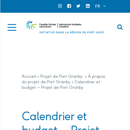
Search for...
Search Close
FR
Official Instagram
Official Facebook
Official Twitter
Official Linkedin
Se
Accueil
»
Projet de Port Granby
»
À propos
du projet de Port Granby
»
Calendrier et
budget – Projet de Port Granby
Calendrier et