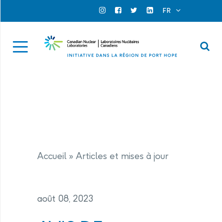
Search for...
Search Close
FR
Official Instagram
Official Facebook
Official Twitter
Official Linkedin
Se
Accueil
»
Articles et mises à jour
août 08, 2023