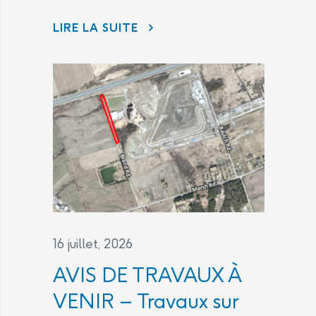
LIRE LA SUITE
ÉNERGIE ATOMIQUE DU CANADA LIMITÉE (EACL) ET LES LABORATOIRES NUCLÉAIRES CANADIENS (LNC) CONTINUENT D’ÊTRE À L’ÉCOUTE DES PRÉOCCUPATIONS DE LA COLLECTIVITÉ DANS LE CADRE DE L’INITIATIVE DANS LA RÉGION DE PORT HOPE
16 juillet, 2026
AVIS DE TRAVAUX À
VENIR – Travaux sur