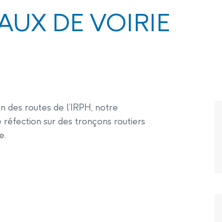
Les bases et phases de l’IRPH
Port Hope
AUX DE VOIRIE
rts annuels de surveillance de
Document
Contrôle des propriétés de Port
la conformité
Relations avec les communautés et
Hope
Les divulgations
organisations autochtones
Programme d’information publique
 des routes de l’IRPH, notre
Occasions de participation du public
 réfection sur des tronçons routiers
e.