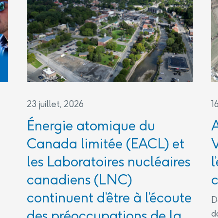
23 juillet, 2026
1
Énergie atomique du
Canada limitée (EACL) et
V
les Laboratoires nucléaires
l
canadiens (LNC)
continuent d’être à l’écoute
D
des préoccupations de la
d