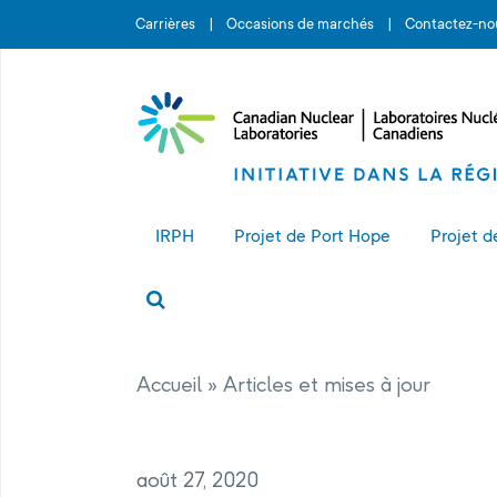
Search for...
Carrières
Occasions de marchés
Contactez-no
IRPH
Projet de Port Hope
Projet d
Search
À propos de l’IRPH
À propos du projet de Port Ho
À pro
Accès à l’information
Vivre à Port Hope
L’ins
Accueil
»
Articles et mises à jour
des d
Résolution des plaintes
Sites de projet
août 27, 2020
Programme de protection de la
Installation de gestion à long 