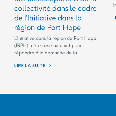
t
collectivité dans le cadre
de l’Initiative dans la
L
région de Port Hope
L’Initiative dans la région de Port Hope
(IRPH) a été mise au point pour
répondre à la demande de la......
LIRE LA SUITE
ÉNERGIE ATOMIQUE DU CANADA LIMITÉE (EACL) ET LES LABORATOIRES NUCLÉAIRES CANADIENS (LNC) CONTINUENT D’ÊTRE À L’ÉCOUTE DES PRÉOCCUPATIONS DE LA COLLECTIVITÉ DANS LE CADRE DE L’INITIATIVE DANS LA RÉGION DE PORT HOPE