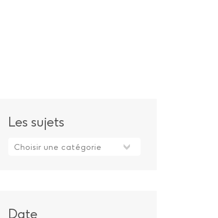
s publics
 publiques
Les sujets
Les sujets
Date