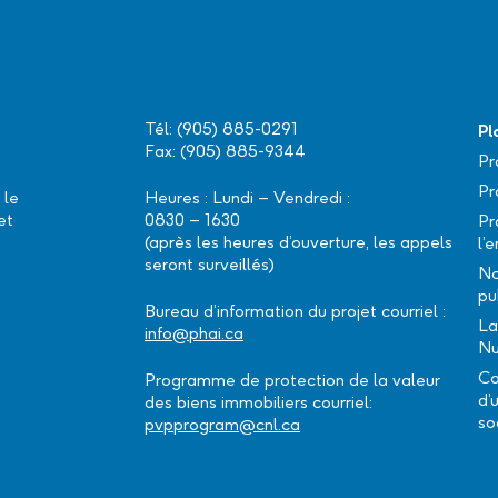
Tél: (905) 885-0291
Pl
Fax: (905) 885-9344
Pr
Pr
 le
Heures : Lundi – Vendredi :
et
0830 – 1630
Pr
(après les heures d’ouverture, les appels
l’
seront surveillés)
No
pu
Bureau d’information du projet courriel :
La
info@phai.ca
Nu
Co
Programme de protection de la valeur
d’
des biens immobiliers courriel:
so
pvpprogram@cnl.ca