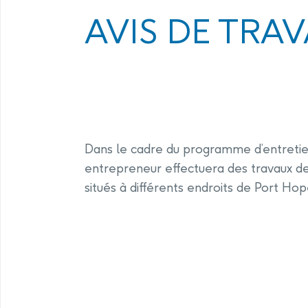
valeur des biens immobiliers de
des déchets de Port Hope
AVIS DE TRAV
l’IRPH
Rappo
Communication et consultation dans
le cadre de l’IRPH
Dans le cadre du programme d’entretien
entrepreneur effectuera des travaux de
situés à différents endroits de Port Hop