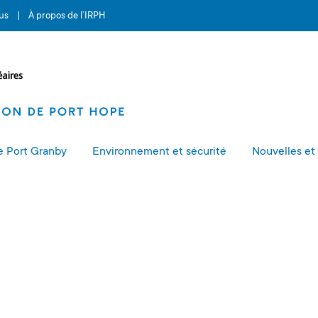
us
À propos de l’IRPH
e Port Granby
Environnement et sécurité
Nouvelles et
pe
pos du projet de Port Granby
Histoire autochtone de la région de
Critères de nettoyage
Protection de l’environnement
Calendrier et budget – Pro
Reconnaissance des
Articles et mi
Port Hope
Port Granby
autochtones
tallation de gestion à long terme
Lettre sur l’état radiologique
Santé, sûreté et sécurité
Messages du directeu
échets du Port Granby
Historique des projets de l’IRPH
Transport sécuritaire des déchets
Espèces en péril
Les communiqués
Participation des municipalités
terme
Calendrier et budget – Projet de
Surveillance météorologique
Les bulletins d’i