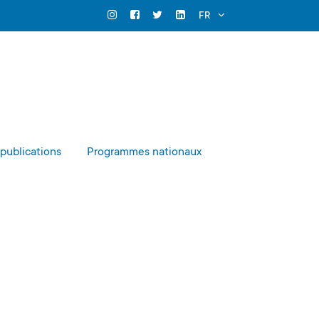
Search Close
FR
Official Instagram
Official Facebook
Official Twitter
Official Linkedin
 publications
Programmes nationaux
jet de
 terres
ses à jour
Surveillance de la poussière
r général
 de press
nformation