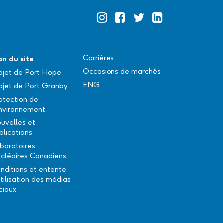
Official
Official
Official
Official
Instagram
Facebook
Twitter
Linkedin
Carrières
an du site
Occasions de marchés
ojet de Port Hope
ENG
ojet de Port Granby
otection de
environnement
uvelles et
blications
boratoires
cléaires Canadiens
nditions et entente
utilisation des médias
ciaux