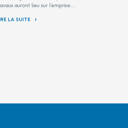
ravaux auront lieu sur l’emprise......
AVIS DE TRAVAUX À VENIR – TRAVAUX SUR L’EMPRISE ROUTIÈRE DU CHEMIN BRAND
IRE LA SUITE