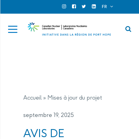
Search for...
Search Close
FR
Official Instagram
Official Facebook
Official Twitter
Official Linkedin
Se
Accueil
»
Mises à jour du projet
septembre 19, 2025
AVIS DE