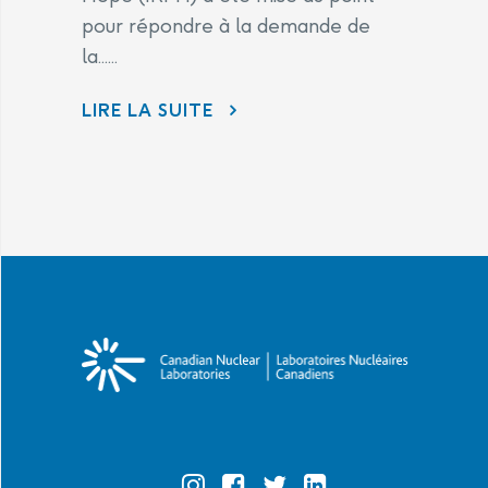
pour répondre à la demande de
la......
LIRE LA SUITE
ÉNERGIE ATOMIQUE DU CANADA LIMITÉE (EACL) ET LES LABORATOIRES NUCLÉAIRES CANADIENS (LNC) CONTINUENT D’ÊTRE À L’ÉCOUTE DES PRÉOCCUPATIONS DE LA COLLECTIVITÉ DANS LE CADRE DE L’INITIATIVE DANS LA RÉGION DE PORT HOPE