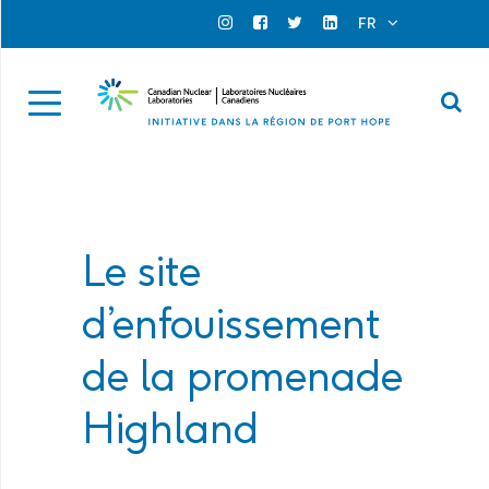
Search for...
Search Close
FR
Official Instagram
Official Facebook
Official Twitter
Official Linkedin
Se
Le site
d’enfouissement
de la promenade
Highland