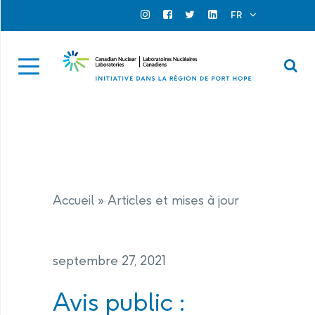
Search for...
Search Close
FR
Official Instagram
Official Facebook
Official Twitter
Official Linkedin
Se
Accueil
»
Articles et mises à jour
septembre 27, 2021
Avis public :