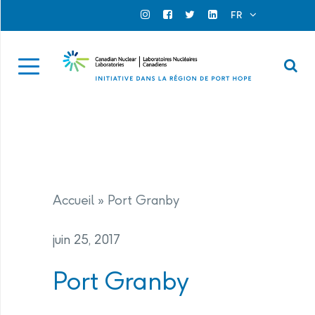
Search for...
Search Close
FR
Official Instagram
Official Facebook
Official Twitter
Official Linkedin
Se
Accueil
»
Port Granby
juin 25, 2017
Port Granby