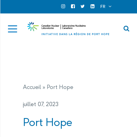
Search for...
Search Close
FR
Official Instagram
Official Facebook
Official Twitter
Official Linkedin
Se
Accueil
»
Port Hope
juillet 07, 2023
Port Hope